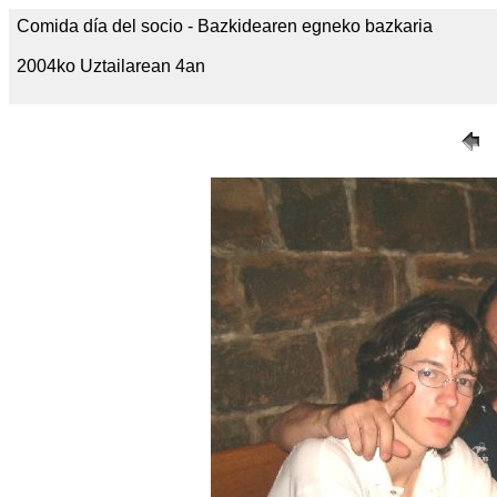
Comida día del socio - Bazkidearen egneko bazkaria
2004ko Uztailarean 4an