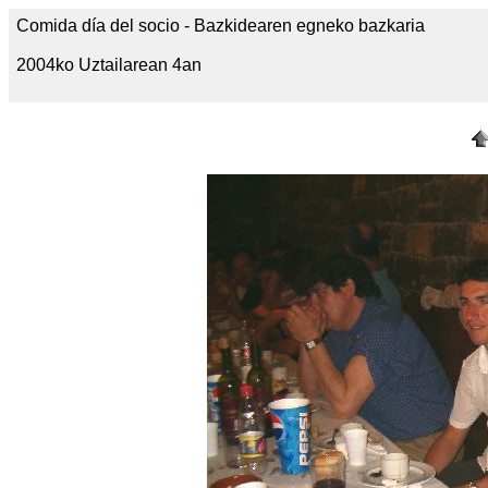
Comida día del socio - Bazkidearen egneko bazkaria
2004ko Uztailarean 4an